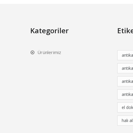
Kategoriler
Etik
Ürünlerimiz
antik
antika
antika
antika
el do
halı a