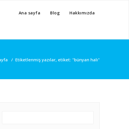
Ana sayfa
Blog
Hakkımızda
ayfa
/
Etiketlenmiş yazılar, etiket: "bünyan halı"