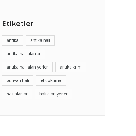
Etiketler
antika
antika halı
antika halı alanlar
antika halı alan yerler
antika kilim
bünyan halı
el dokuma
halı alanlar
halı alan yerler