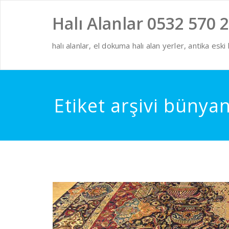
Skip
to
Halı Alanlar 0532 570 2
content
halı alanlar, el dokuma halı alan yerler, antika eski ha
Etiket arşivi bünyan