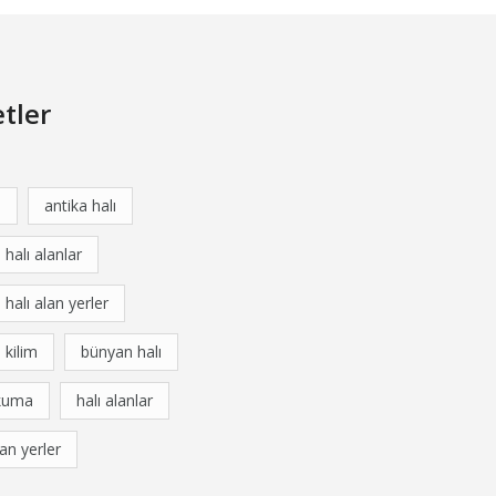
etler
a
antika halı
 halı alanlar
 halı alan yerler
 kilim
bünyan halı
kuma
halı alanlar
lan yerler