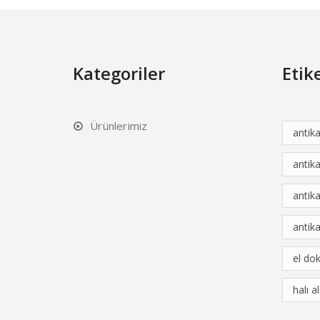
Kategoriler
Etik
Ürünlerimiz
antik
antika
antika
antika
el do
halı a