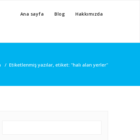
Ana sayfa
Blog
Hakkımızda
a
/
Etiketlenmiş yazılar, etiket: "halı alan yerler"