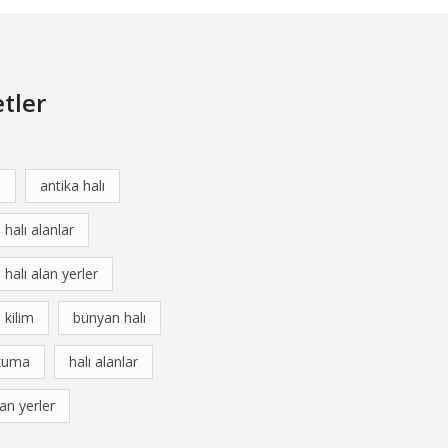
etler
a
antika halı
 halı alanlar
 halı alan yerler
 kilim
bünyan halı
kuma
halı alanlar
lan yerler