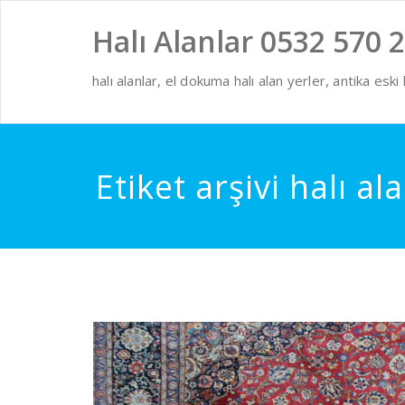
Skip
to
Halı Alanlar 0532 570 2
content
halı alanlar, el dokuma halı alan yerler, antika eski ha
Etiket arşivi halı al