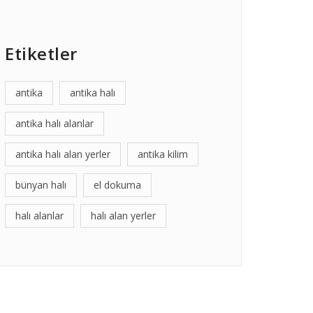
Etiketler
antika
antika halı
antika halı alanlar
antika halı alan yerler
antika kilim
bünyan halı
el dokuma
halı alanlar
halı alan yerler